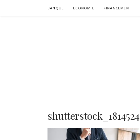
Aller
BANQUE
ECONOMIE
FINANCEMENT
au
contenu
VULGUM
shutterstock_181452