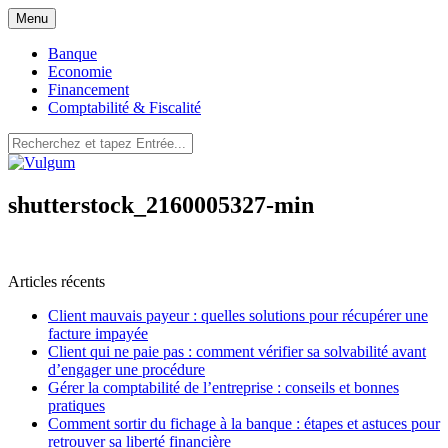
Aller
Menu
au
contenu
Banque
Economie
Financement
Comptabilité & Fiscalité
Vulgum
shutterstock_2160005327-min
Articles récents
Client mauvais payeur : quelles solutions pour récupérer une
facture impayée
Client qui ne paie pas : comment vérifier sa solvabilité avant
d’engager une procédure
Gérer la comptabilité de l’entreprise : conseils et bonnes
pratiques
Comment sortir du fichage à la banque : étapes et astuces pour
retrouver sa liberté financière