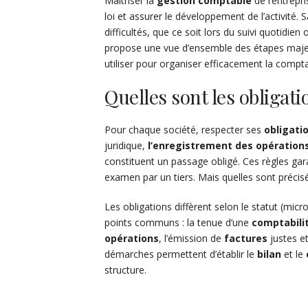
Maîtriser la
gestion comptable
de l’entrepr
loi et assurer le développement de l’activité
difficultés, que ce soit lors du suivi quotidi
propose une vue d’ensemble des étapes maj
utiliser pour organiser efficacement la comptab
Quelles sont les obligat
Pour chaque société, respecter ses
obligati
juridique,
l’enregistrement des opération
constituent un passage obligé. Ces règles garan
examen par un tiers. Mais quelles sont préci
Les obligations diffèrent selon le statut (mic
points communs : la tenue d’une
comptabilit
opérations
, l’émission de
factures
justes e
démarches permettent d’établir le
bilan
et le
structure.