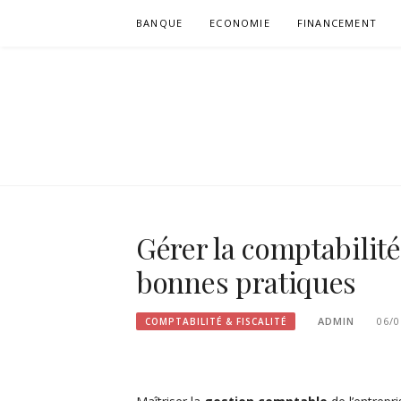
Aller
BANQUE
ECONOMIE
FINANCEMENT
au
contenu
VULGUM
Gérer la comptabilité 
bonnes pratiques
ADMIN
06/0
COMPTABILITÉ & FISCALITÉ