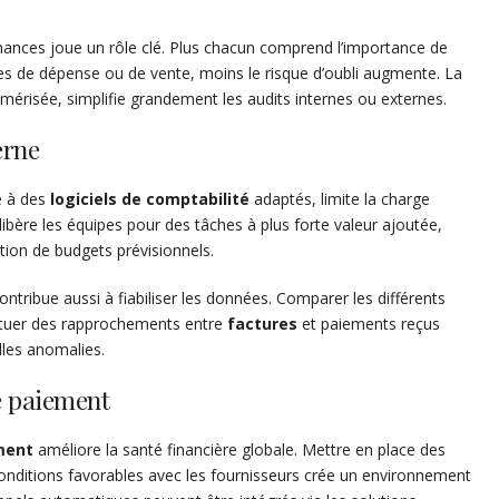
inances joue un rôle clé. Plus chacun comprend l’importance de
es de dépense ou de vente, moins le risque d’oubli augmente. La
umérisée, simplifie grandement les audits internes ou externes.
erne
e à des
logiciels de comptabilité
adaptés, limite la charge
ibère les équipes pour des tâches à plus forte valeur ajoutée,
ion de budgets prévisionnels.
ntribue aussi à fiabiliser les données. Comparer les différents
fectuer des rapprochements entre
factures
et paiements reçus
les anomalies.
e paiement
ment
améliore la santé financière globale. Mettre en place des
conditions favorables avec les fournisseurs crée un environnement