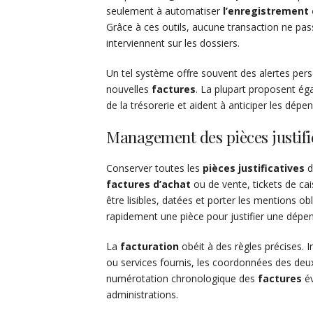
seulement à automatiser
l’enregistrement 
Grâce à ces outils, aucune transaction ne passe
interviennent sur les dossiers.
Un tel système offre souvent des alertes per
nouvelles
factures
. La plupart proposent éga
de la trésorerie et aident à anticiper les dépen
Management des pièces justific
Conserver toutes les
pièces justificatives
d
factures d’achat
ou de vente, tickets de cais
être lisibles, datées et porter les mentions o
rapidement une pièce pour justifier une dépens
La
facturation
obéit à des règles précises. In
ou services fournis, les coordonnées des deux 
numérotation chronologique des
factures
év
administrations.