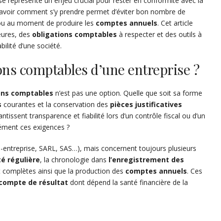
ise représente un enjeu crucial pour rester en conformité avec la
. Savoir comment s’y prendre permet d’éviter bon nombre de
en ou au moment de produire les
comptes annuels
. Cet article
eures, des
obligations comptables
à respecter et des outils à
ilité d’une société.
ions comptables d’une entreprise ?
ons comptables
n’est pas une option. Quelle que soit sa forme
s
courantes et la conservation des
pièces justificatives
tissent transparence et fiabilité lors d’un contrôle fiscal ou d’un
sément ces exigences ?
ro-entreprise, SARL, SAS…), mais concernent toujours plusieurs
é régulière
, la chronologie dans
l’enregistrement des
t complètes ainsi que la production des
comptes annuels
. Ces
compte de résultat
dont dépend la santé financière de la