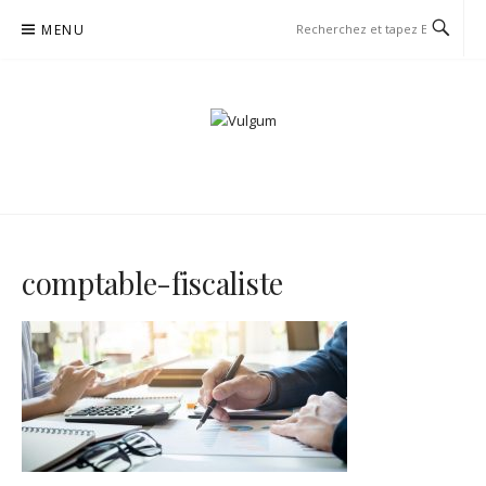
Aller
MENU
au
contenu
VULGUM
comptable-fiscaliste