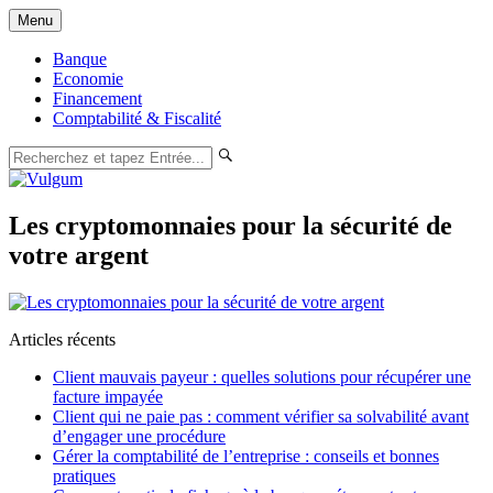
Aller
Menu
au
contenu
Banque
Economie
Financement
Comptabilité & Fiscalité
Vulgum
Les cryptomonnaies pour la sécurité de
votre argent
Articles récents
Client mauvais payeur : quelles solutions pour récupérer une
facture impayée
Client qui ne paie pas : comment vérifier sa solvabilité avant
d’engager une procédure
Gérer la comptabilité de l’entreprise : conseils et bonnes
pratiques