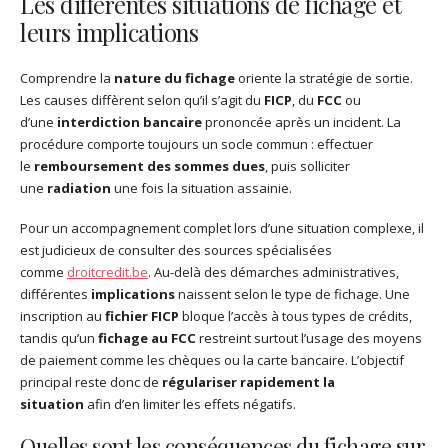
Les différentes situations de fichage et
leurs implications
Comprendre la
nature du fichage
oriente la stratégie de sortie.
Les causes diffèrent selon qu’il s’agit du
FICP
, du
FCC
ou
d’une
interdiction bancaire
prononcée après un incident. La
procédure comporte toujours un socle commun : effectuer
le
remboursement des sommes dues
, puis solliciter
une
radiation
une fois la situation assainie.
Pour un accompagnement complet lors d’une situation complexe, il
est judicieux de consulter des sources spécialisées
comme
droitcredit.be
. Au-delà des démarches administratives,
différentes
implications
naissent selon le type de fichage. Une
inscription au
fichier FICP
bloque l’accès à tous types de crédits,
tandis qu’un
fichage au FCC
restreint surtout l’usage des moyens
de paiement comme les chèques ou la carte bancaire. L’objectif
principal reste donc de
régulariser rapidement la
situation
afin d’en limiter les effets négatifs.
Quelles sont les conséquences du fichage sur