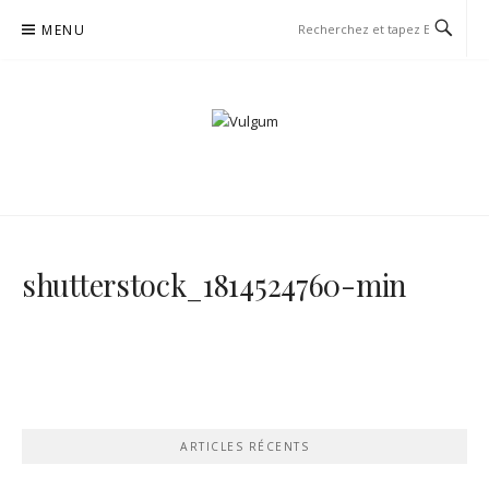
Aller
MENU
au
contenu
VULGUM
shutterstock_1814524760-min
ARTICLES RÉCENTS