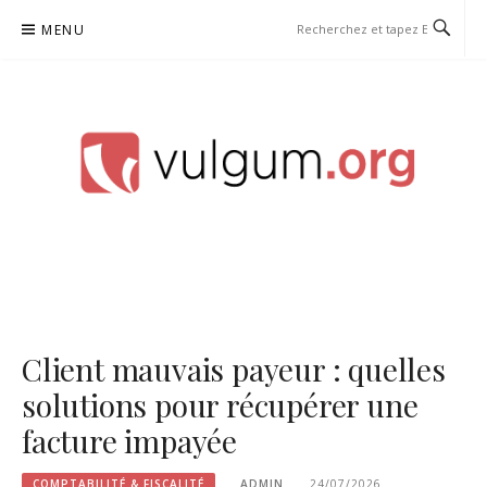
Aller
MENU
au
contenu
VULGUM
Client mauvais payeur : quelles
solutions pour récupérer une
facture impayée
COMPTABILITÉ & FISCALITÉ
ADMIN
24/07/2026