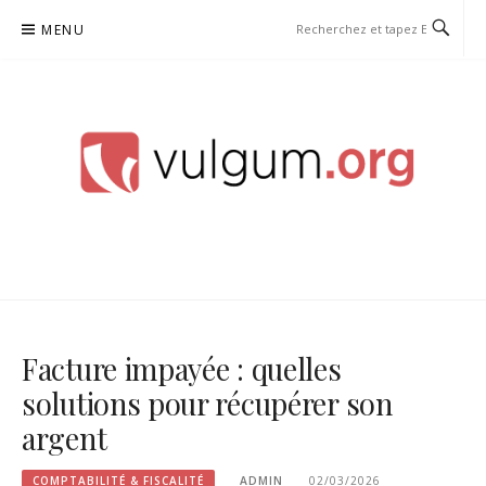
Aller
MENU
au
contenu
VULGUM
Facture impayée : quelles
solutions pour récupérer son
argent
COMPTABILITÉ & FISCALITÉ
ADMIN
02/03/2026