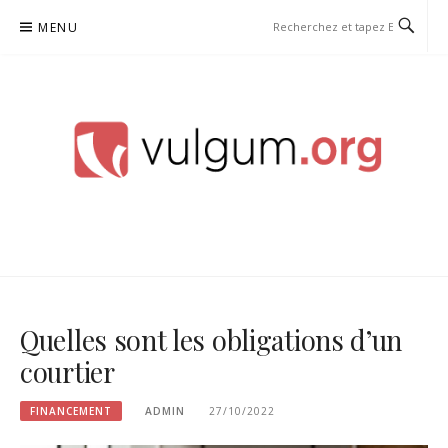
Aller
MENU
au
contenu
VULGUM
Quelles sont les obligations d’un
courtier
FINANCEMENT
ADMIN
27/10/2022