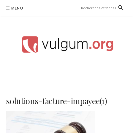
Aller
MENU
au
contenu
VULGUM
solutions-facture-impayee(1)