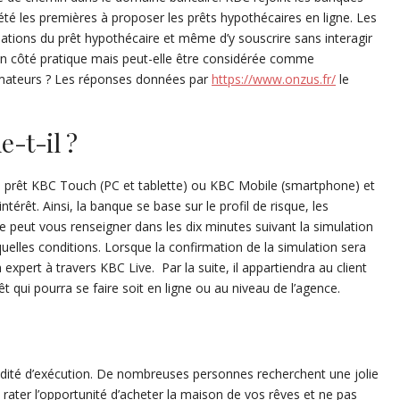
été les premières à proposer les prêts hypothécaires en ligne. Les
mulations du prêt hypothécaire et même d’y souscrire sans interagir
son côté pratique mais peut-elle être considérée comme
mateurs ? Les réponses données par
https://www.onzus.fr/
le
-t-il ?
r un prêt KBC Touch (PC et tablette) ou KBC Mobile (smartphone) et
intérêt. Ainsi, la banque se base sur le profil de risque, les
e peut vous renseigner dans les dix minutes suivant la simulation
t quelles conditions. Lorsque la confirmation de la simulation sera
un expert à travers KBC Live. Par la suite, il appartiendra au client
êt qui pourra se faire soit en ligne ou au niveau de l’agence.
idité d’exécution. De nombreuses personnes recherchent une jolie
rater l’opportunité d’acheter la maison de vos rêves et ne pas