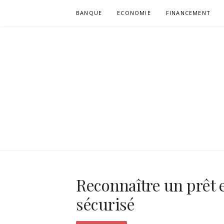
Aller
BANQUE
ECONOMIE
FINANCEMENT
au
contenu
VULGUM
Reconnaître un prêt e
sécurisé