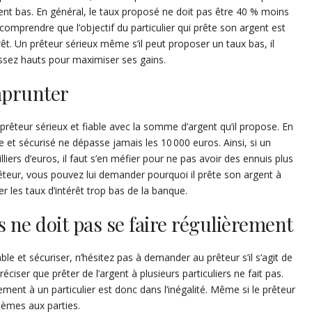
ent bas. En général, le taux proposé ne doit pas être 40 % moins
t comprendre que l’objectif du particulier qui prête son argent est
êt. Un prêteur sérieux même s’il peut proposer un taux bas, il
ssez hauts pour maximiser ses gains.
mprunter
prêteur sérieux et fiable avec la somme d’argent qu’il propose. En
e et sécurisé ne dépasse jamais les 10 000 euros. Ainsi, si un
lliers d’euros, il faut s’en méfier pour ne pas avoir des ennuis plus
rêteur, vous pouvez lui demander pourquoi il prête son argent à
iter les taux d’intérêt trop bas de la banque.
s ne doit pas se faire régulièrement
able et sécuriser, n’hésitez pas à demander au prêteur s’il s‘agit de
réciser que prêter de l’argent à plusieurs particuliers ne fait pas.
ement à un particulier est donc dans l’inégalité. Même si le prêteur
lèmes aux parties.